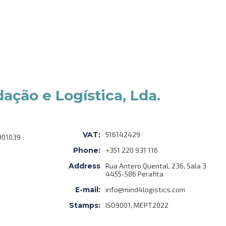
ação e Logística, Lda.
VAT:
516142429
901039
Phone:
+351 220 931 116
Address
Rua Antero Quental, 236, Sala 3
4455-586 Perafita
E-mail:
info@mind4logistics.com
Stamps:
ISO9001, MEPT2022