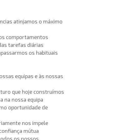
ncias atinjamos o máximo
sos comportamentos
as tarefas diárias
apassarmos os habituais
nossas equipas e às nossas
turo que hoje construímos
a na nossa equipa
mo oportunidade de
ariamente nos impele
confiança mútua
 todos os nossos