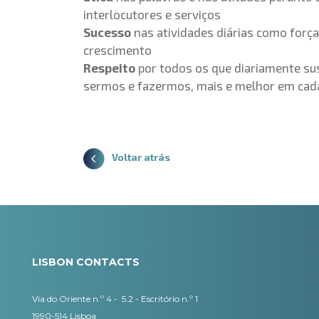
interlocutores e serviços
Sucesso
nas atividades diárias como forç
crescimento
Respeito
por todos os que diariamente su
sermos e fazermos, mais e melhor em ca
Voltar atrás
LISBON CONTACTS
Via do Oriente n.º 4 - 5.2 - Escritório n.º 1
1990-514 Lisboa