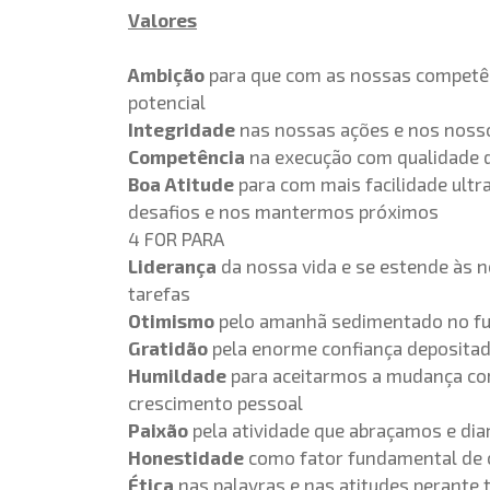
Valores
Ambição
para que com as nossas competê
potencial
Integridade
nas nossas ações e nos nos
Competência
na execução com qualidade d
Boa Atitude
para com mais facilidade ultr
desafios e nos mantermos próximos
4 FOR PARA
Liderança
da nossa vida e se estende às 
tarefas
Otimismo
pelo amanhã sedimentado no fu
Gratidão
pela enorme confiança depositad
Humildade
para aceitarmos a mudança co
crescimento pessoal
Paixão
pela atividade que abraçamos e di
Honestidade
como fator fundamental de 
Ética
nas palavras e nas atitudes perante