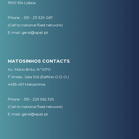
1990-514 Lisboa
Phone. - 351 - 211 329 067
(Call to national fixed network)
​E-mail:
geral@apat.pt
MATOSINHOS CONTACTS
Av. Mário Brito, N.º4170
1º Andar, Sala 106 (Edifício O.D.O.)
4455-491 Matosinhos
Phone. - 351 - 229 962 329
(Call to national fixed network)
E-mail:
geral@apat.pt