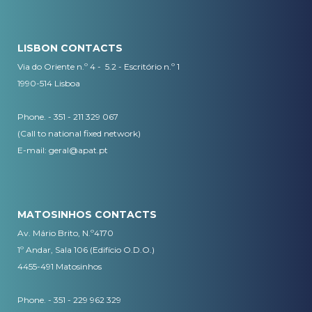
LISBON CONTACTS
Via do Oriente n.º 4 - 5.2 - Escritório n.º 1
1990-514 Lisboa
Phone. - 351 - 211 329 067
(Call to national fixed network)
​E-mail:
geral@apat.pt
MATOSINHOS CONTACTS
Av. Mário Brito, N.º4170
1º Andar, Sala 106 (Edifício O.D.O.)
4455-491 Matosinhos
Phone. - 351 - 229 962 329