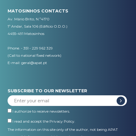
MATOSINHOS CONTACTS
Av. Mário Brito, N.º4170
1º Andar, Sala 106 (Edifício O.D.O.)
4455-491 Matosinhos
Phone. - 351 - 229 962 329
(Call to national fixed network)
E-mail:
geral@apat.pt
SUBSCRIBE TO OUR NEWSLETTER
I authorize to receive newsletters.
I read and accept the
Privacy Policy
.
The information on this site only of the author, not being APAT