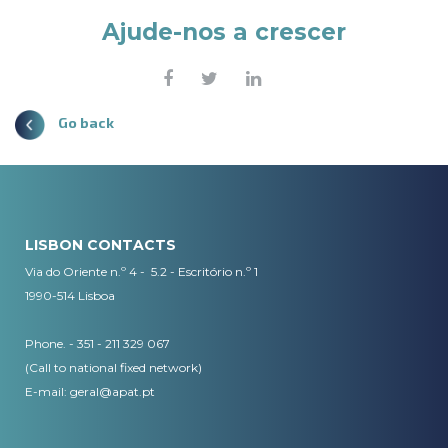
Ajude-nos a crescer
Go back
LISBON CONTACTS
Via do Oriente n.º 4 - 5.2 - Escritório n.º 1
1990-514 Lisboa
Phone. - 351 - 211 329 067
(Call to national fixed network)
​E-mail:
geral@apat.pt