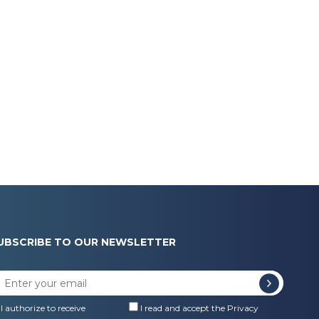
UBSCRIBE TO OUR NEWSLETTER
I authorize to receive
I read and accept the
Privacy