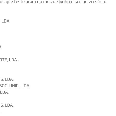
s que festejaram no mês de junho o seu aniversário.
 LDA.
A.
TE, LDA.
S, LDA.
OC. UNIP., LDA.
LDA.
S, LDA.
.