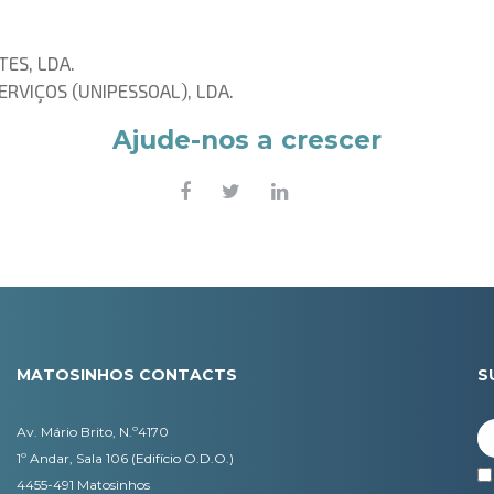
ES, LDA.
RVIÇOS (UNIPESSOAL), LDA.
Ajude-nos a crescer
MATOSINHOS CONTACTS
S
Av. Mário Brito, N.º4170
1º Andar, Sala 106 (Edifício O.D.O.)
4455-491 Matosinhos