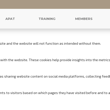
r this website.
s to offer you a good browsing experience and access to all features.
APAT
TRAINING
MEMBERS
site and the website will not function as intended without them.
with the website. These cookies help provide insights into the metrics o
h as sharing website content on social media platforms, collecting feed
nts to visitors based on which pages they have visited before and to 