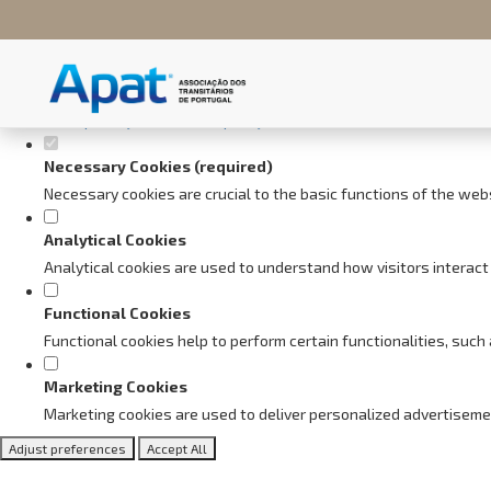
Set your cookie preferences fo
This website uses strictly necessary, analytical and functional cookie
Consult our
privacy and cookies policy
.
Necessary Cookies (required)
Necessary cookies are crucial to the basic functions of the web
Analytical Cookies
Analytical cookies are used to understand how visitors interact 
Functional Cookies
Functional cookies help to perform certain functionalities, suc
Marketing Cookies
Marketing cookies are used to deliver personalized advertiseme
Adjust preferences
Accept All