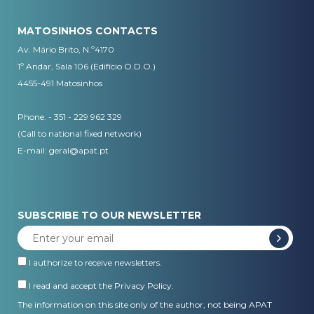
MATOSINHOS CONTACTS
Av. Mário Brito, N.º4170
1º Andar, Sala 106 (Edifício O.D.O.)
4455-491 Matosinhos
Phone. - 351 - 229 962 329
(Call to national fixed network)
E-mail:
geral@apat.pt
SUBSCRIBE TO OUR NEWSLETTER
I authorize to receive newsletters.
I read and accept the
Privacy Policy
.
The information on this site only of the author, not being APAT