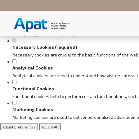
Set your cookie preferences fo
This website uses strictly necessary, analytical and functional cookie
Consult our
privacy and cookies policy
.
Necessary Cookies (required)
Necessary cookies are crucial to the basic functions of the web
Analytical Cookies
Analytical cookies are used to understand how visitors interact 
Functional Cookies
Functional cookies help to perform certain functionalities, suc
Marketing Cookies
Marketing cookies are used to deliver personalized advertiseme
Adjust preferences
Accept All