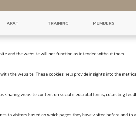
r this website.
s to offer you a good browsing experience and access to all features.
APAT
TRAINING
MEMBERS
site and the website will not function as intended without them.
with the website. These cookies help provide insights into the metrics o
h as sharing website content on social media platforms, collecting feed
nts to visitors based on which pages they have visited before and to 