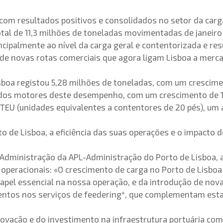
com resultados positivos e consolidados no setor da car
al de 11,3 milhões de toneladas movimentadas de janeir
ncipalmente ao nível da carga geral e contentorizada e re
 de novas rotas comerciais que agora ligam Lisboa a mer
sboa registou 5,28 milhões de toneladas, com um crescim
ro dos motores deste desempenho, com um crescimento de 1
TEU (unidades equivalentes a contentores de 20 pés), um
o de Lisboa, a eficiência das suas operações e o impacto
 Administração da APL-Administração do Porto de Lisboa, 
operacionais: «O crescimento de carga no Porto de Lisboa 
el essencial na nossa operação, e da introdução de novas
entos nos serviços de feedering*, que complementam est
novação e do investimento na infraestrutura portuária com