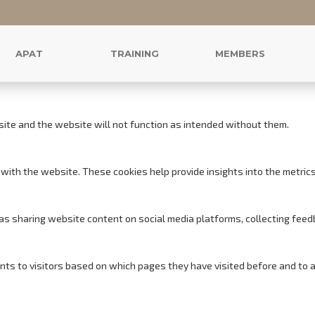
r this website.
s to offer you a good browsing experience and access to all features.
APAT
TRAINING
MEMBERS
site and the website will not function as intended without them.
with the website. These cookies help provide insights into the metrics o
h as sharing website content on social media platforms, collecting feed
nts to visitors based on which pages they have visited before and to 