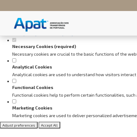
Set your cookie preferences fo
This website uses strictly necessary, analytical and functional cookie
Consult our
privacy and cookies policy
.
Necessary Cookies (required)
Necessary cookies are crucial to the basic functions of the web
Analytical Cookies
Analytical cookies are used to understand how visitors interact 
Functional Cookies
Functional cookies help to perform certain functionalities, suc
Marketing Cookies
Marketing cookies are used to deliver personalized advertiseme
Adjust preferences
Accept All