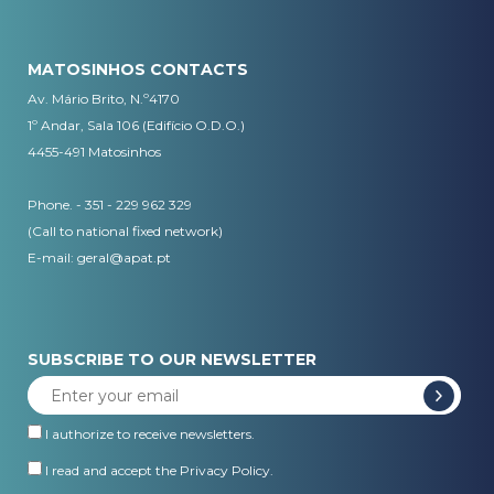
MATOSINHOS CONTACTS
Av. Mário Brito, N.º4170
1º Andar, Sala 106 (Edifício O.D.O.)
4455-491 Matosinhos
Phone. - 351 - 229 962 329
(Call to national fixed network)
E-mail:
geral@apat.pt
SUBSCRIBE TO OUR NEWSLETTER
I authorize to receive newsletters.
I read and accept the
Privacy Policy
.