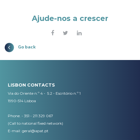
Ajude-nos a crescer
Go back
LISBON CONTACTS
Via do Oriente n.º 4 - 5.2 - Escritório n.º 1
1990-514 Lisboa
Phone. - 351 - 211 329 067
(Call to national fixed network)
​E-mail:
geral@apat.pt