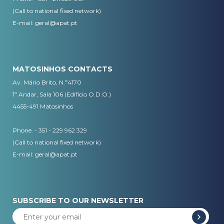
(Call to national fixed network)
​E-mail:
geral@apat.pt
MATOSINHOS CONTACTS
Av. Mário Brito, N.º4170
1º Andar, Sala 106 (Edifício O.D.O.)
4455-491 Matosinhos
Phone. - 351 - 229 962 329
(Call to national fixed network)
E-mail:
geral@apat.pt
SUBSCRIBE TO OUR NEWSLETTER