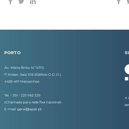
PORTO
S
Av. Mário Brito, N.º4170
1º Andar, Sala 106 (Edifício O.D.O.)
4455-491 Matosinhos
Tel. - 351 - 229 962 329
A 
(Chamada para rede fixa nacional)
se
E-mail:
geral@apat.pt