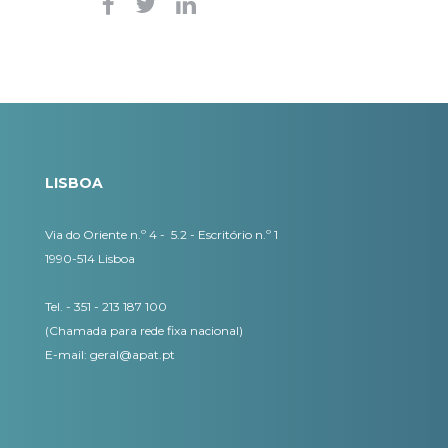
LISBOA
Via do Oriente n.º 4 - 5.2 - Escritório n.º 1
1990-514 Lisboa
Tel. - 351 - 213 187 100
(Chamada para rede fixa nacional)
E-mail:
geral@apat.pt