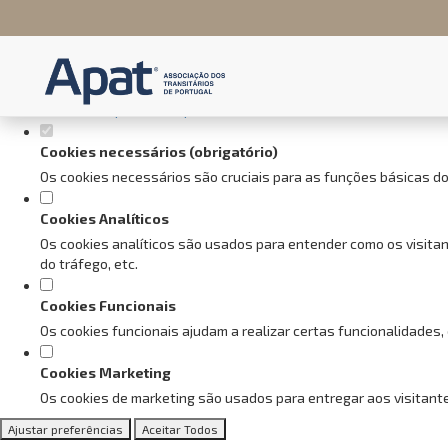
Defina as suas preferências de
Este website utiliza cookies estritamente necessários, analíticos e f
Consulte a nossa
política de privacidade e de Cookies
.
Cookies necessários (obrigatório)
Os cookies necessários são cruciais para as funções básicas do
Cookies Analíticos
Os cookies analíticos são usados para entender como os visitan
do tráfego, etc.
Cookies Funcionais
Os cookies funcionais ajudam a realizar certas funcionalidades,
Cookies Marketing
Os cookies de marketing são usados para entregar aos visitante
Ajustar preferências
Aceitar Todos