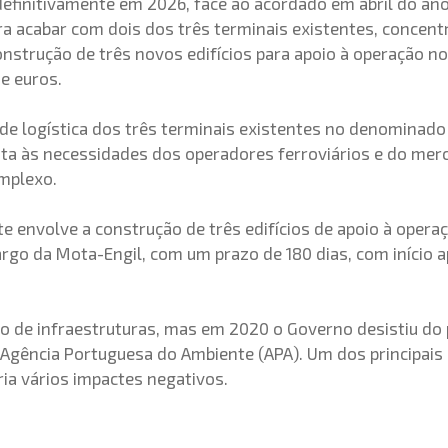
definitivamente em 2026, face ao acordado em abril do an
a acabar com dois dos três terminais existentes, concentr
strução de três novos edifícios para apoio à operação no 
e euros.
dade logística dos três terminais existentes no denominad
ta às necessidades dos operadores ferroviários e do merc
omplexo.
 envolve a construção de três edifícios de apoio à operação
rgo da Mota-Engil, com um prazo de 180 dias, com início 
ipo de infraestruturas, mas em 2020 o Governo desistiu do
a Agência Portuguesa do Ambiente (APA). Um dos principais
ria vários impactes negativos.