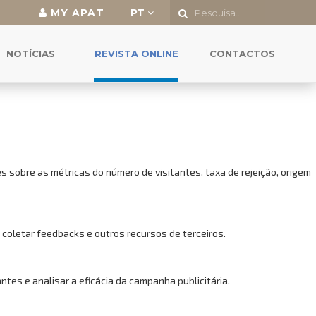
MY APAT
PT
o a todas as funcionalidades.
NOTÍCIAS
REVISTA ONLINE
CONTACTOS
 sobre as métricas do número de visitantes, taxa de rejeição, origem
 coletar feedbacks e outros recursos de terceiros.
es e analisar a eficácia da campanha publicitária.