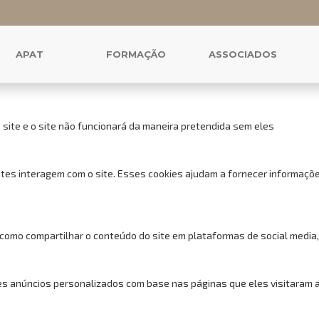
 cookies para este website.
uncionais, para lhe oferecer uma boa experiência de navegação e acess
APAT
FORMAÇÃO
ASSOCIADOS
 site e o site não funcionará da maneira pretendida sem eles
tes interagem com o site. Esses cookies ajudam a fornecer informações
 como compartilhar o conteúdo do site em plataformas de social media,
s anúncios personalizados com base nas páginas que eles visitaram ant