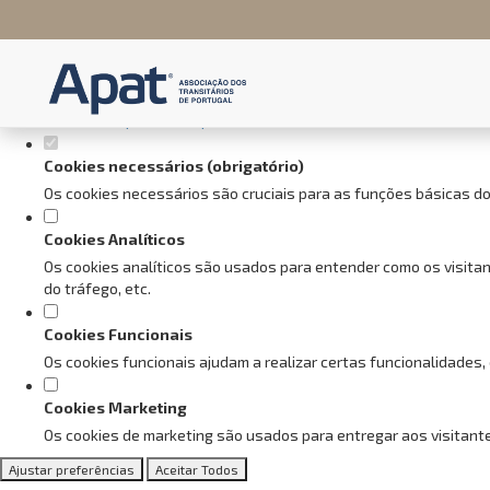
Defina as suas preferências de
Este website utiliza cookies estritamente necessários, analíticos e f
Consulte a nossa
política de privacidade e de Cookies
.
Cookies necessários (obrigatório)
Os cookies necessários são cruciais para as funções básicas do
Cookies Analíticos
Os cookies analíticos são usados para entender como os visitan
do tráfego, etc.
Cookies Funcionais
Os cookies funcionais ajudam a realizar certas funcionalidades,
Cookies Marketing
Os cookies de marketing são usados para entregar aos visitante
Ajustar preferências
Aceitar Todos