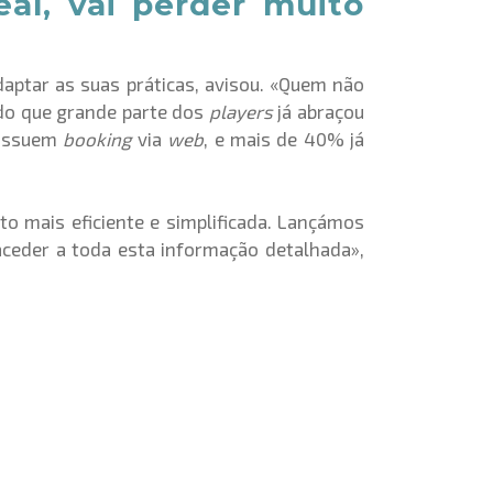
al, vai perder muito
ptar as suas práticas, avisou. «
Quem não
ndo que grande parte dos
players
já abraçou
possuem
booking
via
web
, e mais de 40% já
 mais eficiente e simplificada. Lançámos
aceder a toda esta informação detalhada»,