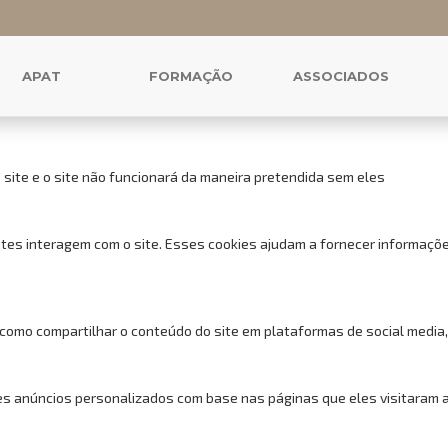
 cookies para este website.
uncionais, para lhe oferecer uma boa experiência de navegação e acess
APAT
FORMAÇÃO
ASSOCIADOS
 site e o site não funcionará da maneira pretendida sem eles
tes interagem com o site. Esses cookies ajudam a fornecer informações
 como compartilhar o conteúdo do site em plataformas de social media,
s anúncios personalizados com base nas páginas que eles visitaram ant