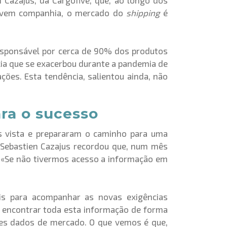
Cazajus, da Cargofive, que, ao longo dos
 jovem companhia, o mercado do
shipping
é
responsável por cerca de 90% dos produtos
ia que se exacerbou durante a pandemia de
ações. Esta tendência, salientou ainda, não
ra o sucesso
es vista e prepararam o caminho para uma
. Sebastien Cazajus recordou que, num mês
 «
Se não tivermos acesso a informação em
ais para acompanhar as novas exigências
 encontrar toda esta informação de forma
tes dados de mercado. O que vemos é que,