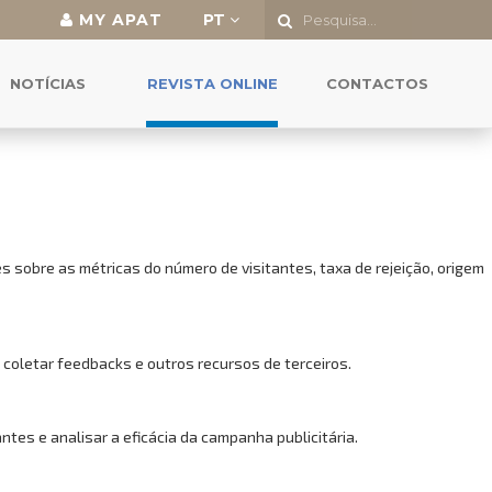
MY APAT
PT
o a todas as funcionalidades.
NOTÍCIAS
REVISTA ONLINE
CONTACTOS
 sobre as métricas do número de visitantes, taxa de rejeição, origem
 coletar feedbacks e outros recursos de terceiros.
es e analisar a eficácia da campanha publicitária.