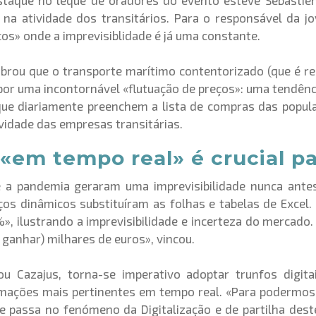
staque no leque de oradores do evento esteve Sebastien 
 na atividade dos transitários. Para o responsável da
os» onde a imprevisiblidade é já uma constante.
mbrou que o transporte marítimo contentorizado (que é 
or uma incontornável «flutuação de preços»: uma tendênc
que diariamente preenchem a lista de compras das popu
l
vidade das empresas transitárias.
«em tempo real» é crucial pa
e a pandemia geraram uma imprevisibilidade nunca ant
eços dinâmicos substituíram as folhas e tabelas de Excel
 ilustrando a imprevisibilidade e incerteza do mercado.
ganhar) milhares de euros», vincou.
ou Cazajus, torna-se imperativo adoptar trunfos digit
rmações mais pertinentes em tempo real. «Para podermos
se passa no fenómeno da Digitalização e de partilha des