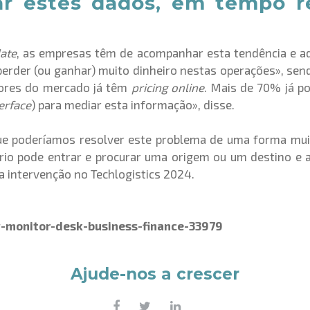
 estes dados, em tempo re
ate
, as empresas têm de acompanhar esta tendência e ada
 perder (ou ganhar) muito dinheiro nestas operações», se
ores do mercado já têm
pricing
online
. Mais de 70% já 
erface
) para mediar esta informação», disse.
e poderíamos resolver este problema de uma forma muito
rio pode entrar e procurar uma origem ou um destino e 
ua intervenção no Techlogistics 2024.
-monitor-desk-business-finance-33979
Ajude-nos a crescer