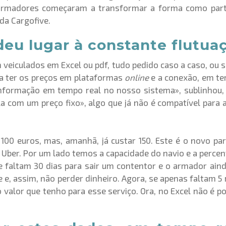
 armadores começaram a transformar a forma como parti
 da Cargofive.
deu lugar à constante flutua
eiculados em Excel ou pdf, tudo pedido caso a caso, ou s
a ter os preços em plataformas
online
e a conexão, em tem
 informação em tempo real no nosso sistema», sublinhou
a com um preço fixo», algo que já não é compatível para
a 100 euros, mas, amanhã, já custar 150. Este é o novo p
Uber. Por um lado temos a capacidade do navio e a percen
se faltam 30 dias para sair um contentor e o armador ai
 e, assim, não perder dinheiro. Agora, se apenas faltam 5 
 valor que tenho para esse serviço. Ora, no Excel não é po