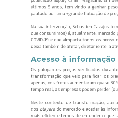
publicação Supply Chain Magazine. Em de
últimos 5 anos, tem vindo a ganhar peso
pautado por uma «grande flutuação de preç
Na sua intervenção, Sebastien Cazajus le
que consumimos) é, atualmente, marcado p
COVID-19 e que «impacta todos os bens» 
deixa também de afetar, diretamente, a ati
Acesso à informação 
Os galopantes preços verificados durant
transformação que veio para ficar: os pr
apenas, «os fretes aumentaram quase 30%»,
tempo real, as empresas podem perder (ou 
Neste contexto de transformação, alert
dos
players
do mercado e aceder às info
mais eficiente temos de entender o que 