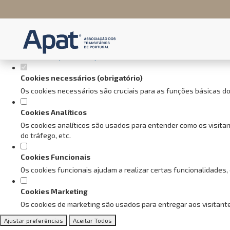
Defina as suas preferências de
Este website utiliza cookies estritamente necessários, analíticos e f
Consulte a nossa
política de privacidade e de Cookies
.
Cookies necessários (obrigatório)
Os cookies necessários são cruciais para as funções básicas do
Cookies Analíticos
Os cookies analíticos são usados para entender como os visitan
do tráfego, etc.
Cookies Funcionais
Os cookies funcionais ajudam a realizar certas funcionalidades,
Cookies Marketing
Os cookies de marketing são usados para entregar aos visitante
Ajustar preferências
Aceitar Todos