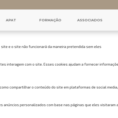
 cookies para este website.
uncionais, para lhe oferecer uma boa experiência de navegação e acess
APAT
FORMAÇÃO
ASSOCIADOS
 site e o site não funcionará da maneira pretendida sem eles
tes interagem com o site. Esses cookies ajudam a fornecer informações
 como compartilhar o conteúdo do site em plataformas de social media,
s anúncios personalizados com base nas páginas que eles visitaram ant