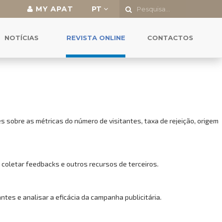
MY APAT
PT
o a todas as funcionalidades.
NOTÍCIAS
REVISTA ONLINE
CONTACTOS
 sobre as métricas do número de visitantes, taxa de rejeição, origem
 coletar feedbacks e outros recursos de terceiros.
es e analisar a eficácia da campanha publicitária.