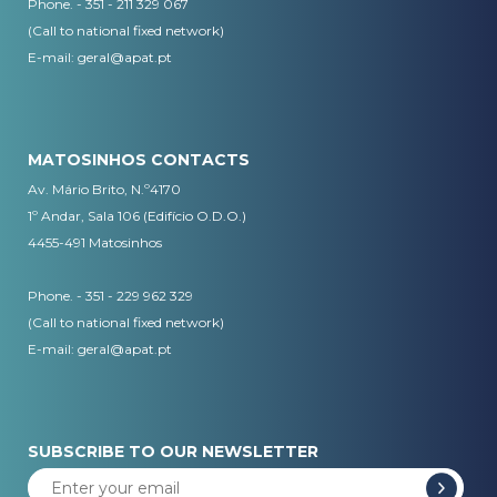
Phone. - 351 - 211 329 067
(Call to national fixed network)
​E-mail:
geral@apat.pt
MATOSINHOS CONTACTS
Av. Mário Brito, N.º4170
1º Andar, Sala 106 (Edifício O.D.O.)
4455-491 Matosinhos
Phone. - 351 - 229 962 329
(Call to national fixed network)
E-mail:
geral@apat.pt
SUBSCRIBE TO OUR NEWSLETTER