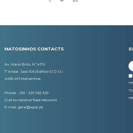
MATOSINHOS CONTACTS
S
Av. Mário Brito, N.º4170
1º Andar, Sala 106 (Edifício O.D.O.)
4455-491 Matosinhos
ne
Th
Phone. - 351 - 229 962 329
re
(Call to national fixed network)
E-mail:
geral@apat.pt