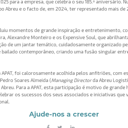
2025 para a empresa, que celebra o seu 185.º aniversário.
o Abreu e o facto de, em 2024, ter representado mais de 
iu momentos de grande inspiração e entretenimento, com
ra, Alexandre Monteiro e os Expensive Soul, que abrilhant
ação de um jantar temático, cuidadosamente organizado p
bailado contemporâneo, criando uma fusão singular entre 
APAT, foi calorosamente acolhida pelos anfitriões, com es
e Pedro Soares Almeida (
Managing Director
da Abreu Logisti
Abreu. Para a APAT, esta participação é motivo de grande 
ebrar os sucessos dos seus associados e iniciativas que v
onal.
Ajude-nos a crescer