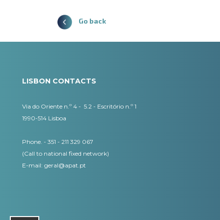
Go back
LISBON CONTACTS
Via do Oriente n.º 4 - 5.2 - Escritório n.º 1
1990-514 Lisboa
Phone. - 351 - 211 329 067
(Call to national fixed network)
​E-mail:
geral@apat.pt