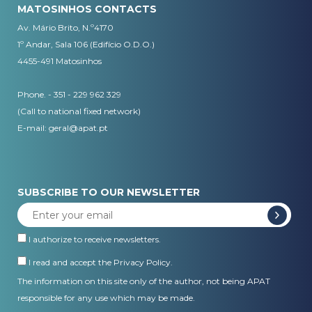
MATOSINHOS CONTACTS
Av. Mário Brito, N.º4170
1º Andar, Sala 106 (Edifício O.D.O.)
4455-491 Matosinhos
Phone. - 351 - 229 962 329
(Call to national fixed network)
E-mail:
geral@apat.pt
SUBSCRIBE TO OUR NEWSLETTER
I authorize to receive newsletters.
I read and accept the
Privacy Policy
.
The information on this site only of the author, not being APAT
responsible for any use which may be made.