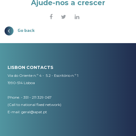
Ajude-nos a crescer
Go back
LISBON CONTACTS
Via do Oriente n.º 4 - 5.2 - Escritório n.º 1
1990-514 Lisboa
Phone. - 351 - 211 329 067
(Call to national fixed network)
​E-mail:
geral@apat.pt