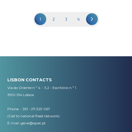
1
2
3
4
LISBON CONTACTS
Via do Oriente n.º 4 - 5.2 - Escritório n.º 1
1990-514 Lisboa
Phone. - 351 - 211 329 067
(Call to national fixed network)
​E-mail:
geral@apat.pt