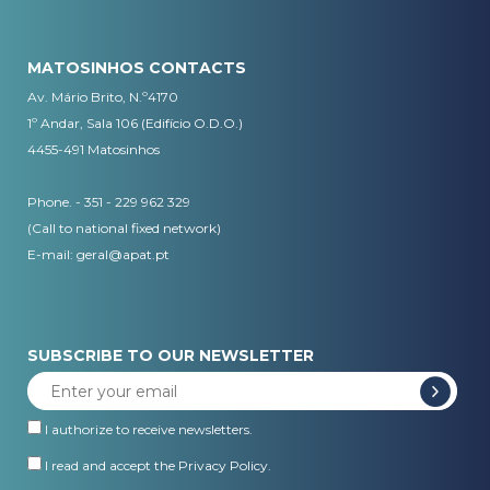
MATOSINHOS CONTACTS
Av. Mário Brito, N.º4170
1º Andar, Sala 106 (Edifício O.D.O.)
4455-491 Matosinhos
Phone. - 351 - 229 962 329
(Call to national fixed network)
E-mail:
geral@apat.pt
SUBSCRIBE TO OUR NEWSLETTER
I authorize to receive newsletters.
I read and accept the
Privacy Policy
.