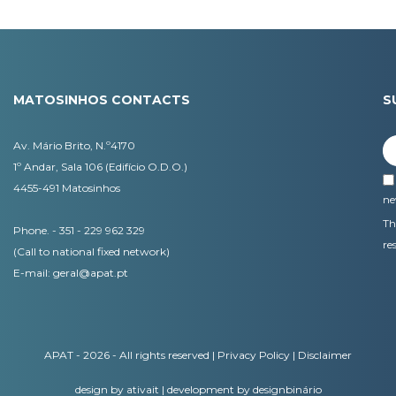
MATOSINHOS CONTACTS
S
Av. Mário Brito, N.º4170
1º Andar, Sala 106 (Edifício O.D.O.)
4455-491 Matosinhos
ne
Th
Phone. - 351 - 229 962 329
re
(Call to national fixed network)
E-mail:
geral@apat.pt
APAT - 2026 - All rights reserved |
Privacy Policy
|
Disclaimer
design by ativait
|
development by designbinário