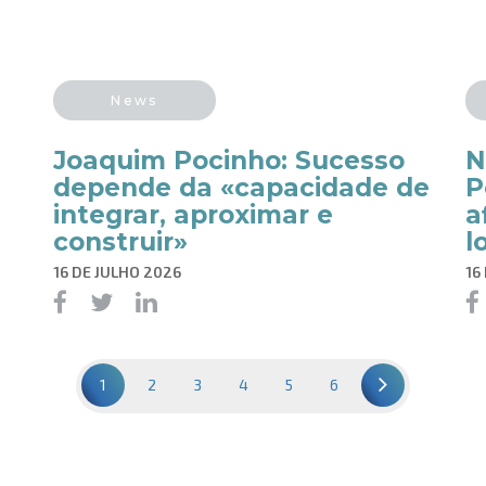
News
Joaquim Pocinho: Sucesso
​
depende da «capacidade de
P
integrar, aproximar e
a
construir»
l
16 DE JULHO 2026
16
1
2
3
4
5
6