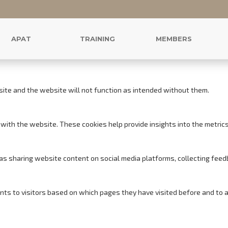
r this website.
s to offer you a good browsing experience and access to all features.
APAT
TRAINING
MEMBERS
site and the website will not function as intended without them.
with the website. These cookies help provide insights into the metrics o
h as sharing website content on social media platforms, collecting feed
nts to visitors based on which pages they have visited before and to 