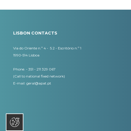
LISBON CONTACTS
Via do Oriente n.º 4 - 5.2 - Escritório n.º 1
1990-514 Lisboa
Phone. - 351 - 211 329 067
(Call to national fixed network)
​E-mail:
geral@apat.pt