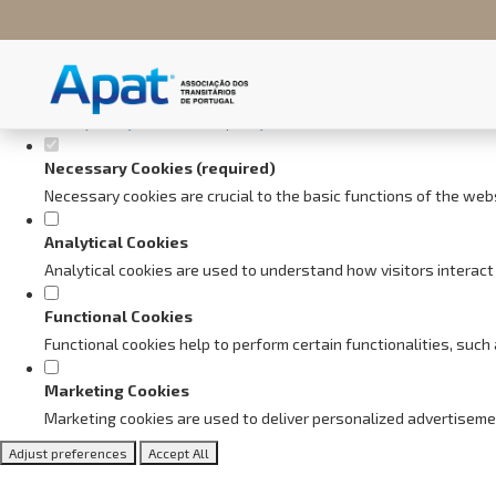
Set your cookie preferences fo
This website uses strictly necessary, analytical and functional cookie
Consult our
privacy and cookies policy
.
Necessary Cookies (required)
Necessary cookies are crucial to the basic functions of the web
Analytical Cookies
Analytical cookies are used to understand how visitors interact 
Functional Cookies
Functional cookies help to perform certain functionalities, suc
Marketing Cookies
Marketing cookies are used to deliver personalized advertiseme
Adjust preferences
Accept All