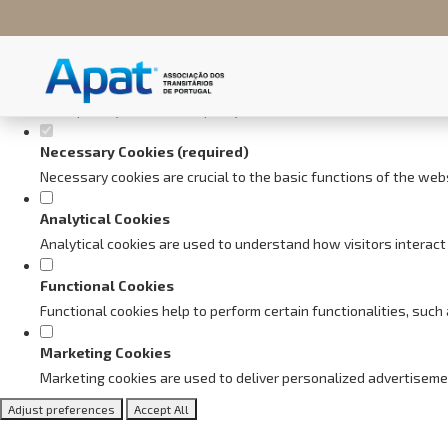
Set your cookie preferences fo
This website uses strictly necessary, analytical and functional cookie
Consult our
privacy and cookies policy
.
Necessary Cookies (required)
Necessary cookies are crucial to the basic functions of the web
Analytical Cookies
Analytical cookies are used to understand how visitors interact 
Functional Cookies
Functional cookies help to perform certain functionalities, suc
Marketing Cookies
Marketing cookies are used to deliver personalized advertiseme
Adjust preferences
Accept All