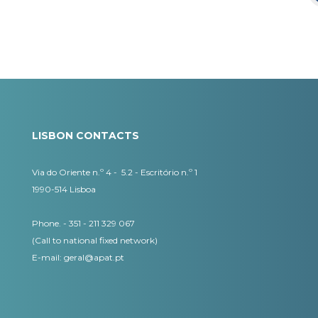
LISBON CONTACTS
Via do Oriente n.º 4 - 5.2 - Escritório n.º 1
1990-514 Lisboa
Phone. - 351 - 211 329 067
(Call to national fixed network)
​E-mail:
geral@apat.pt