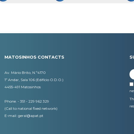
MATOSINHOS CONTACTS
S
Av. Mário Brito, N.º4170
1º Andar, Sala 106 (Edifício O.D.O.)
4455-491 Matosinhos
ne
Th
Phone. - 351 - 229 962 329
re
(Call to national fixed network)
E-mail:
geral@apat.pt