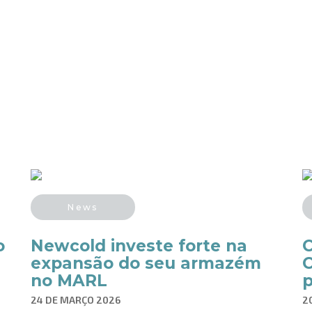
News
o
Newcold investe forte na
C
expansão do seu armazém
C
no MARL
p
24 DE MARÇO 2026
2