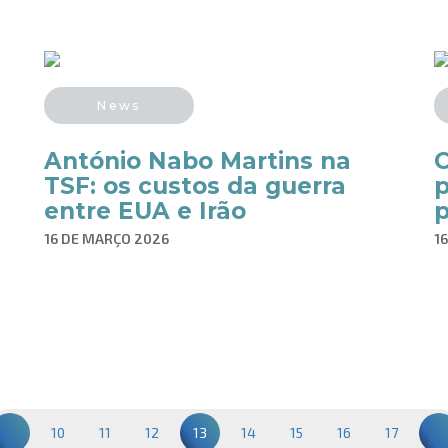
News
António Nabo Martins na
C
TSF: os custos da guerra
p
entre EUA e Irão
p
16 DE MARÇO 2026
1
10
11
12
13
14
15
16
17