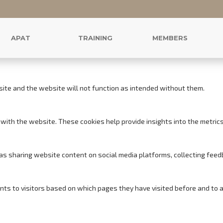
r this website.
s to offer you a good browsing experience and access to all features.
APAT
TRAINING
MEMBERS
site and the website will not function as intended without them.
with the website. These cookies help provide insights into the metrics o
h as sharing website content on social media platforms, collecting feed
nts to visitors based on which pages they have visited before and to 