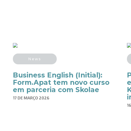
News
Business English (Initial):
Form.Apat tem novo curso
e
em parceria com Skolae
K
i
17 DE MARÇO 2026
1