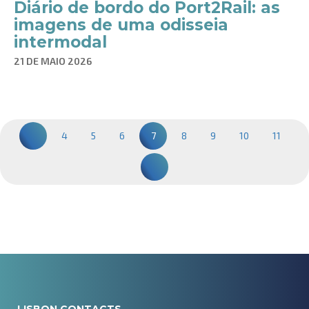
Diário de bordo do Port2Rail: as
imagens de uma odisseia
intermodal
21 DE MAIO 2026
4
5
6
7
8
9
10
11