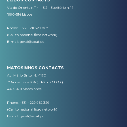
LISBON CONTACTS
Via do Oriente n.º 4 - 5.2 - Escritório n.º 1
1990-514 Lisboa
Phone. - 351 - 211 329 067
(Call to national fixed network)
​E-mail:
geral@apat.pt
MATOSINHOS CONTACTS
Av. Mário Brito, N.º4170
1º Andar, Sala 106 (Edifício O.D.O.)
4455-491 Matosinhos
Phone. - 351 - 229 962 329
(Call to national fixed network)
E-mail:
geral@apat.pt