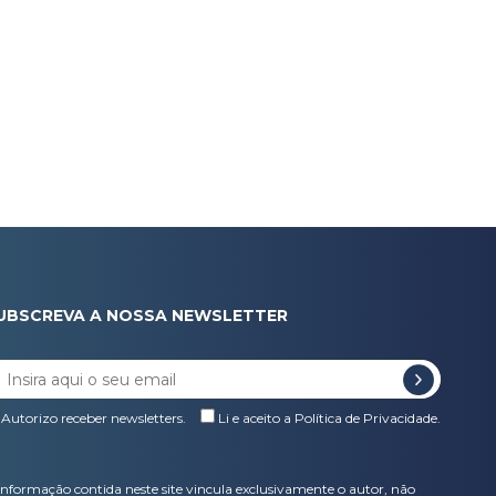
UBSCREVA A NOSSA NEWSLETTER
Autorizo receber newsletters.
Li e aceito a
Política de Privacidade
.
informação contida neste site vincula exclusivamente o autor, não