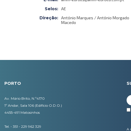
Selos:
AE
Direção:
António Marques / António Morgado
Macedo
PORTO
S
Av. Mário Brito, N.º4170
1º Andar, Sala 106 (Edifício O.D.O.)
4455-491 Matosinhos
Tel. - 351 - 229 962 329
A 