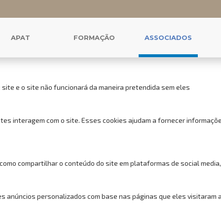
 cookies para este website.
uncionais, para lhe oferecer uma boa experiência de navegação e acess
APAT
FORMAÇÃO
ASSOCIADOS
 site e o site não funcionará da maneira pretendida sem eles
tes interagem com o site. Esses cookies ajudam a fornecer informações
 como compartilhar o conteúdo do site em plataformas de social media,
s anúncios personalizados com base nas páginas que eles visitaram ant