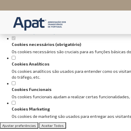
Defina as suas preferências de
Este website utiliza cookies estritamente necessários, analíticos e f
Consulte a nossa
política de privacidade e de Cookies
.
Cookies necessários (obrigatório)
Os cookies necessários são cruciais para as funções básicas do
Cookies Analíticos
Os cookies analíticos são usados para entender como os visitan
do tráfego, etc.
Cookies Funcionais
Os cookies funcionais ajudam a realizar certas funcionalidades,
Cookies Marketing
Os cookies de marketing são usados para entregar aos visitante
Ajustar preferências
Aceitar Todos