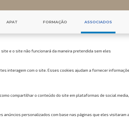
 cookies para este website.
uncionais, para lhe oferecer uma boa experiência de navegação e acess
APAT
FORMAÇÃO
ASSOCIADOS
 site e o site não funcionará da maneira pretendida sem eles
tes interagem com o site. Esses cookies ajudam a fornecer informações
 como compartilhar o conteúdo do site em plataformas de social media,
s anúncios personalizados com base nas páginas que eles visitaram ant