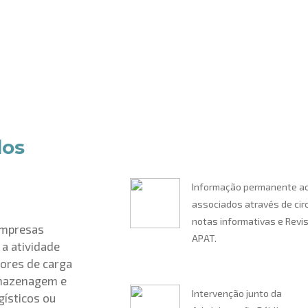
gens de ser
dos
Informação permanente a
associados através de cir
notas informativas e Revi
empresas
APAT.
a atividade
dores de carga
rmazenagem e
Intervenção junto da
gísticos ou