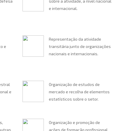
 defesa
sobre a atividade, a nível nacional
e internacional.
Representação da atividade
to e
transitária junto de organizações
nacionais e internacionais.
estral
Organização de estudos de
onal e
mercado e recolha de elementos
estatísticos sobre o setor.
s,
Organização e promoção de
outras
ações de formação profissional