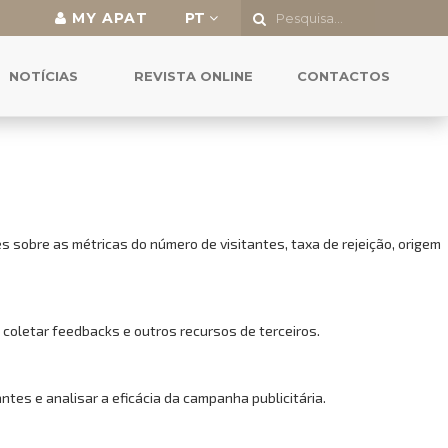
MY APAT
PT
o a todas as funcionalidades.
NOTÍCIAS
REVISTA ONLINE
CONTACTOS
 sobre as métricas do número de visitantes, taxa de rejeição, origem
 coletar feedbacks e outros recursos de terceiros.
es e analisar a eficácia da campanha publicitária.