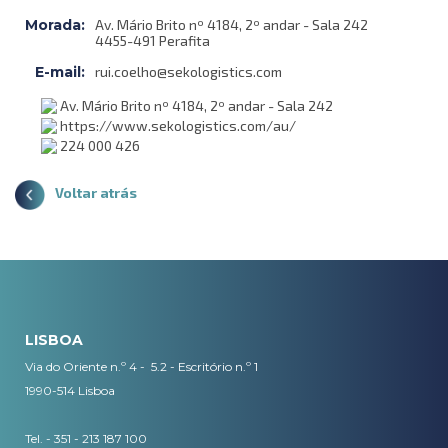
Morada:
Av. Mário Brito nº 4184, 2º andar - Sala 242
4455-491 Perafita
E-mail:
rui.coelho@sekologistics.com
Av. Mário Brito nº 4184, 2º andar - Sala 242
https://www.sekologistics.com/au/
224 000 426
Voltar atrás
LISBOA
Via do Oriente n.º 4 - 5.2 - Escritório n.º 1
1990-514 Lisboa
Tel. - 351 - 213 187 100