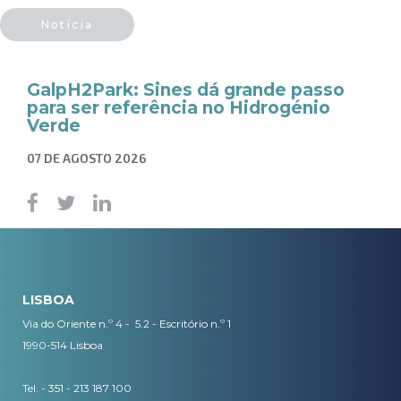
Notícia
GalpH2Park: Sines dá grande passo
para ser referência no Hidrogénio
Verde
07 DE AGOSTO 2026
LISBOA
Via do Oriente n.º 4 - 5.2 - Escritório n.º 1
1990-514 Lisboa
Tel. - 351 - 213 187 100