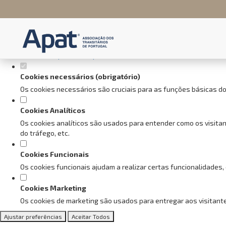
Defina as suas preferências de
Este website utiliza cookies estritamente necessários, analíticos e f
Consulte a nossa
política de privacidade e de Cookies
.
Cookies necessários (obrigatório)
Os cookies necessários são cruciais para as funções básicas do
Cookies Analíticos
Os cookies analíticos são usados para entender como os visitan
do tráfego, etc.
Cookies Funcionais
Os cookies funcionais ajudam a realizar certas funcionalidades,
Cookies Marketing
Os cookies de marketing são usados para entregar aos visitante
Ajustar preferências
Aceitar Todos