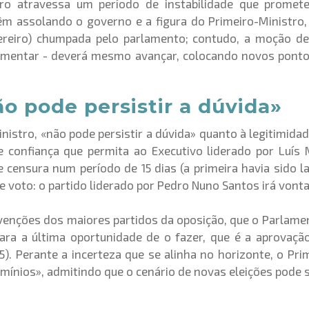
ro atravessa um período de instabilidade que promete 
vêm assolando o governo e a figura do Primeiro-Ministro,
vereiro) chumpada pelo parlamento; contudo, a moção de 
amentar - deverá mesmo avançar, colocando novos pontos 
o pode persistir a dúvida»
istro, «não pode persistir a dúvida» quanto à legitimid
confiança que permita ao Executivo liderado por Luís
censura num período de 15 dias (a primeira havia sido la
de voto: o partido liderado por Pedro Nuno Santos irá vont
rvenções dos maiores partidos da oposição, que o Parlam
ra a última oportunidade de o fazer, que é a aprovação
). Perante a incerteza que se alinha no horizonte, o Pr
omínios», admitindo que o cenário de novas eleições pode 