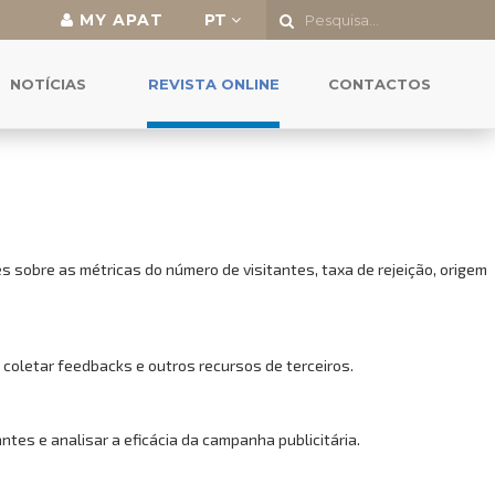
MY APAT
PT
o a todas as funcionalidades.
NOTÍCIAS
REVISTA ONLINE
CONTACTOS
 sobre as métricas do número de visitantes, taxa de rejeição, origem
 coletar feedbacks e outros recursos de terceiros.
es e analisar a eficácia da campanha publicitária.