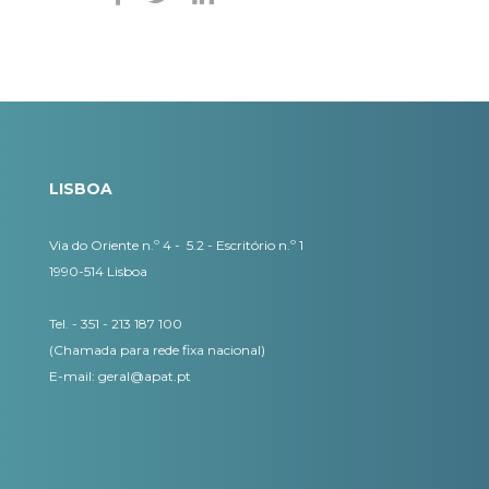
LISBOA
Via do Oriente n.º 4 - 5.2 - Escritório n.º 1
1990-514 Lisboa
Tel. - 351 - 213 187 100
(Chamada para rede fixa nacional)
E-mail:
geral@apat.pt