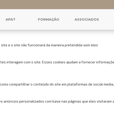
 cookies para este website.
uncionais, para lhe oferecer uma boa experiência de navegação e acess
APAT
FORMAÇÃO
ASSOCIADOS
 site e o site não funcionará da maneira pretendida sem eles
tes interagem com o site. Esses cookies ajudam a fornecer informações
 como compartilhar o conteúdo do site em plataformas de social media,
s anúncios personalizados com base nas páginas que eles visitaram ant