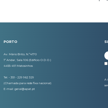
PORTO
S
Av. Mário Brito, N.º4170
1º Andar, Sala 106 (Edifício O.D.O.)
4455-491 Matosinhos
Tel. - 351 - 229 962 329
A 
(Chamada para rede fixa nacional)
se
E-mail:
geral@apat.pt