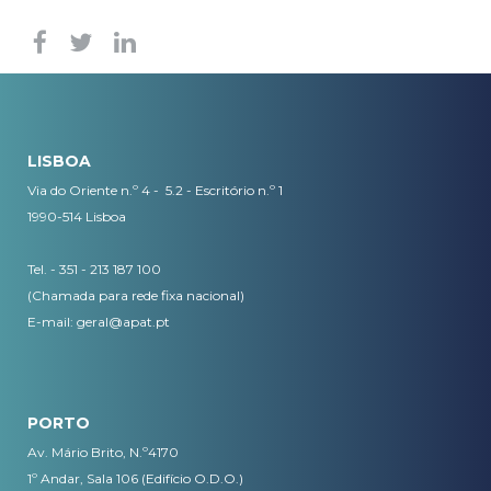
LISBOA
Via do Oriente n.º 4 - 5.2 - Escritório n.º 1
1990-514 Lisboa
Tel. - 351 - 213 187 100
(Chamada para rede fixa nacional)
E-mail:
geral@apat.pt
PORTO
Av. Mário Brito, N.º4170
1º Andar, Sala 106 (Edifício O.D.O.)