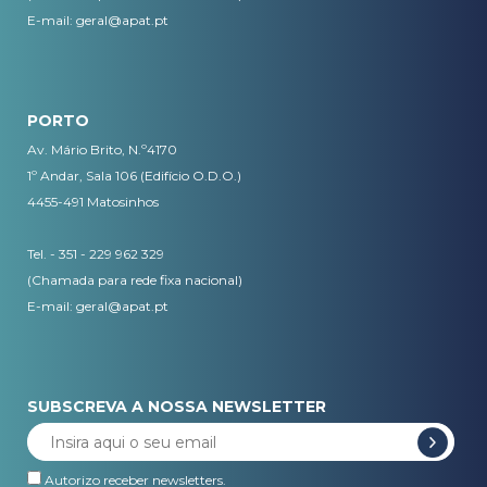
E-mail:
geral@apat.pt
PORTO
Av. Mário Brito, N.º4170
1º Andar, Sala 106 (Edifício O.D.O.)
4455-491 Matosinhos
Tel. - 351 - 229 962 329
(Chamada para rede fixa nacional)
E-mail:
geral@apat.pt
SUBSCREVA A NOSSA NEWSLETTER
Autorizo receber newsletters.