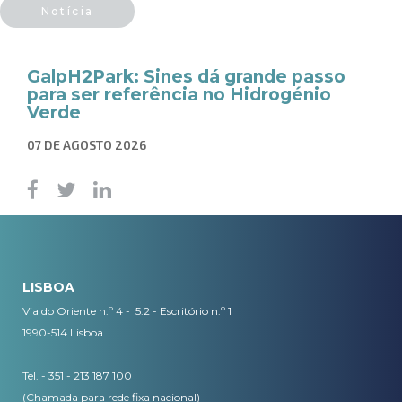
Notícia
GalpH2Park: Sines dá grande passo
para ser referência no Hidrogénio
Verde
07 DE AGOSTO 2026
LISBOA
Via do Oriente n.º 4 - 5.2 - Escritório n.º 1
1990-514 Lisboa
Tel. - 351 - 213 187 100
(Chamada para rede fixa nacional)