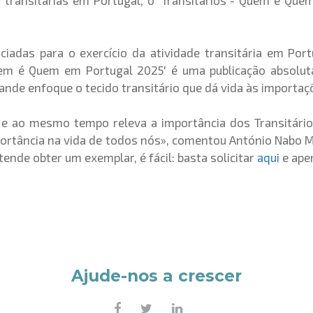
 transitárias em Portugal, o
'Transitários -
Quem é Quem 
ciadas para o exercício da atividade transitária em Port
Quem é Quem em Portugal 2025' é uma publicação absolu
ande enfoque o tecido transitário que dá vida às importaç
a e ao mesmo tempo releva a importância dos Transitári
portância na vida de todos nós», comentou António Nabo M
tende obter um exemplar, é fácil: basta solicitar
aqui
e apen
Ajude-nos a crescer