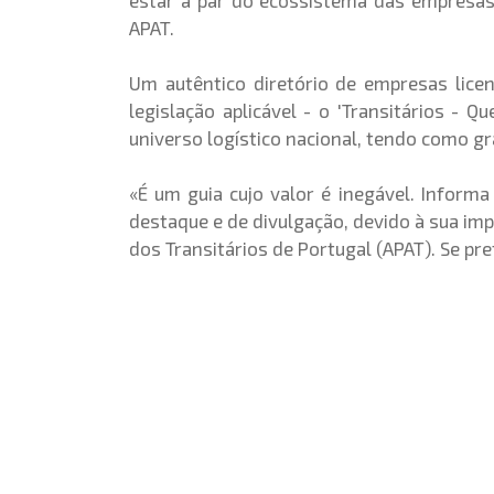
estar a par do ecossistema das empresas
APAT.
Um autêntico diretório de empresas licen
legislação aplicável - o
'Transitários - 
universo logístico nacional, tendo como gr
«É um guia cujo valor é inegável. Inform
destaque e de divulgação, devido à sua im
dos Transitários de Portugal (APAT). Se pre