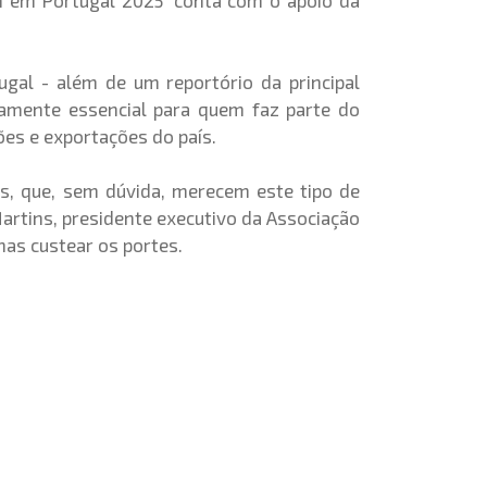
em Portugal 2025' conta com o apoio da
ugal - além de um reportório da principal
tamente essencial para quem faz parte do
ões e exportações do país.
os, que, sem dúvida, merecem este tipo de
artins, presidente executivo da Associação
as custear os portes.