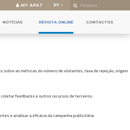
MY APAT
PT
o a todas as funcionalidades.
NOTÍCIAS
REVISTA ONLINE
CONTACTOS
 sobre as métricas do número de visitantes, taxa de rejeição, origem
 coletar feedbacks e outros recursos de terceiros.
es e analisar a eficácia da campanha publicitária.