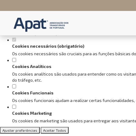
Defina as suas preferências de
Este website utiliza cookies estritamente necessários, analíticos e f
Consulte a nossa
política de privacidade e de Cookies
.
Cookies necessários (obrigatório)
Os cookies necessários são cruciais para as funções básicas do
Cookies Analíticos
Os cookies analíticos são usados para entender como os visitan
do tráfego, etc.
Cookies Funcionais
Os cookies funcionais ajudam a realizar certas funcionalidades,
Cookies Marketing
Os cookies de marketing são usados para entregar aos visitante
Ajustar preferências
Aceitar Todos