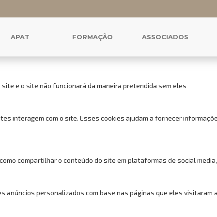
 cookies para este website.
uncionais, para lhe oferecer uma boa experiência de navegação e acess
APAT
FORMAÇÃO
ASSOCIADOS
 site e o site não funcionará da maneira pretendida sem eles
tes interagem com o site. Esses cookies ajudam a fornecer informações
 como compartilhar o conteúdo do site em plataformas de social media,
s anúncios personalizados com base nas páginas que eles visitaram ant