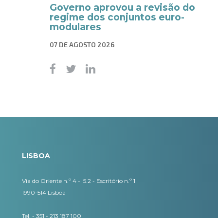
Governo aprovou a revisão do
regime dos conjuntos euro-
modulares
07 DE AGOSTO 2026
LISBOA
Via do Oriente n.º 4 - 5.2 - Escritório n.º 1
1990-514 Lisboa
Tel. - 351 - 213 187 100