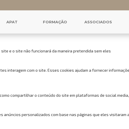
 cookies para este website.
uncionais, para lhe oferecer uma boa experiência de navegação e acess
APAT
FORMAÇÃO
ASSOCIADOS
 site e o site não funcionará da maneira pretendida sem eles
tes interagem com o site. Esses cookies ajudam a fornecer informações
 como compartilhar o conteúdo do site em plataformas de social media,
s anúncios personalizados com base nas páginas que eles visitaram ant