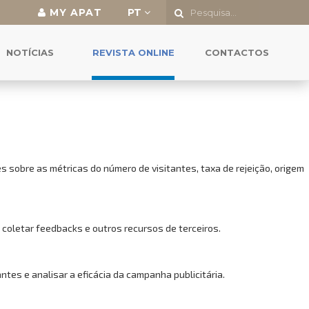
MY APAT
PT
o a todas as funcionalidades.
NOTÍCIAS
REVISTA ONLINE
CONTACTOS
 sobre as métricas do número de visitantes, taxa de rejeição, origem
 coletar feedbacks e outros recursos de terceiros.
es e analisar a eficácia da campanha publicitária.