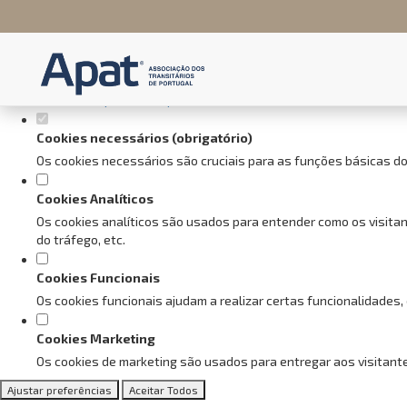
Defina as suas preferências de
Este website utiliza cookies estritamente necessários, analíticos e f
Consulte a nossa
política de privacidade e de Cookies
.
Cookies necessários (obrigatório)
Os cookies necessários são cruciais para as funções básicas do
Cookies Analíticos
Os cookies analíticos são usados para entender como os visitan
do tráfego, etc.
Cookies Funcionais
Os cookies funcionais ajudam a realizar certas funcionalidades,
Cookies Marketing
Os cookies de marketing são usados para entregar aos visitante
Ajustar preferências
Aceitar Todos