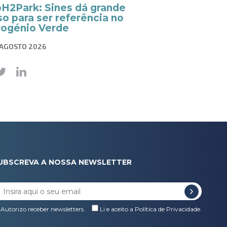
pH2Park: Sines dá grande
o para ser referência no
rogénio Verde
 AGOSTO 2026
UBSCREVA A NOSSA NEWSLETTER
Autorizo receber newsletters.
Li e aceito a
Política de Privacidade
.