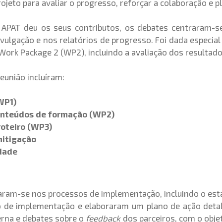
rojeto para avaliar o progresso, reforçar a colaboração e p
 a APAT deu os seus contributos, os debates centraram-s
ivulgação e nos relatórios de progresso. Foi dada especi
rk Package 2 (WP2), incluindo a avaliação dos resultados
reunião incluíram:
WP1)
onteúdos de formação (WP2)
oteiro (WP3)
mitigação
idade
raram-se nos processos de implementação, incluindo o est
ro de implementação e elaboraram um plano de ação detal
erna e debates sobre o
feedback
dos parceiros, com o obj