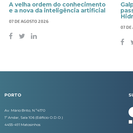
A velha ordem do conhecimento
Gal
e a nova da inteligência artificial
pass
Hid
07 DE AGOSTO 2026
07 DE
PORTO
S
Av. Mário Brito, N.º4170
1º Andar, Sala 106 (Edifício O.D.O.)
4455-491 Matosinhos