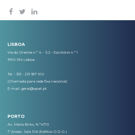
LISBOA
Via do Oriente n.º 4 - 5.2 - Escritório n.º 1
1990-514 Lisboa
Tel. - 351 - 213 187 100
(Chamada para rede fixa nacional)
E-mail:
geral@apat.pt
PORTO
Av. Mário Brito, N.º4170
1º Andar, Sala 106 (Edifício O.D.O.)