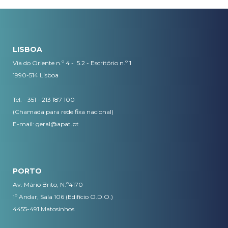
LISBOA
Via do Oriente n.º 4 - 5.2 - Escritório n.º 1
1990-514 Lisboa
Tel. - 351 - 213 187 100
(Chamada para rede fixa nacional)
E-mail:
geral@apat.pt
PORTO
Av. Mário Brito, N.º4170
1º Andar, Sala 106 (Edifício O.D.O.)
4455-491 Matosinhos