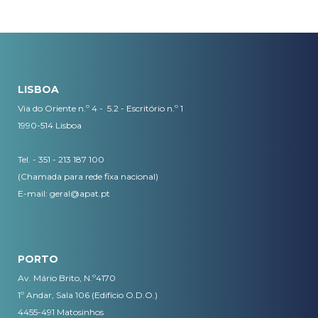
LISBOA
Via do Oriente n.º 4 - 5.2 - Escritório n.º 1
1990-514 Lisboa
Tel. - 351 - 213 187 100
(Chamada para rede fixa nacional)
E-mail:
geral@apat.pt
PORTO
Av. Mário Brito, N.º4170
1º Andar, Sala 106 (Edifício O.D.O.)
4455-491 Matosinhos