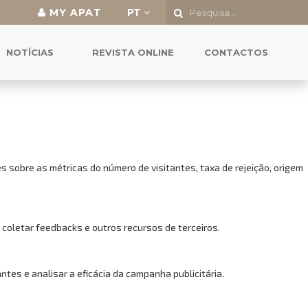
MY APAT
PT
o a todas as funcionalidades.
NOTÍCIAS
REVISTA ONLINE
CONTACTOS
 sobre as métricas do número de visitantes, taxa de rejeição, origem
 coletar feedbacks e outros recursos de terceiros.
es e analisar a eficácia da campanha publicitária.