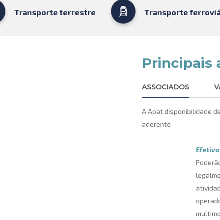
Transporte terrestre
Transporte ferroviá
Principais 
ASSOCIADOS
V
A Apat disponibilidade d
aderente
Efetivo
Poderão
legalme
ativida
operado
multimo