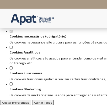
Defina as suas preferências de
Este website utiliza cookies estritamente necessários, analíticos e f
Consulte a nossa
política de privacidade e de Cookies
.
Cookies necessários (obrigatório)
Os cookies necessários são cruciais para as funções básicas do
Cookies Analíticos
Os cookies analíticos são usados para entender como os visitan
do tráfego, etc.
Cookies Funcionais
Os cookies funcionais ajudam a realizar certas funcionalidades,
Cookies Marketing
Os cookies de marketing são usados para entregar aos visitante
Ajustar preferências
Aceitar Todos