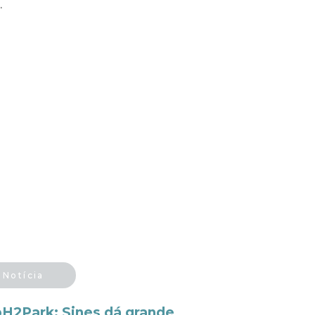
.
Notícia
pH2Park: Sines dá grande