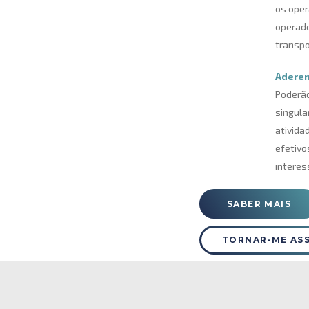
os oper
operado
transpo
Aderen
Poderã
singula
ativida
efetivo
interes
SABER MAIS
TORNAR-ME AS