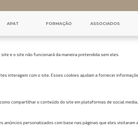
 cookies para este website.
uncionais, para lhe oferecer uma boa experiência de navegação e acess
APAT
FORMAÇÃO
ASSOCIADOS
 site e o site não funcionará da maneira pretendida sem eles
tes interagem com o site. Esses cookies ajudam a fornecer informações
 como compartilhar o conteúdo do site em plataformas de social media,
s anúncios personalizados com base nas páginas que eles visitaram ant