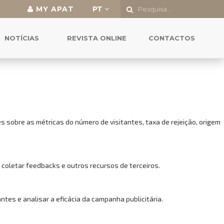
MY APAT
PT
o a todas as funcionalidades.
NOTÍCIAS
REVISTA ONLINE
CONTACTOS
 sobre as métricas do número de visitantes, taxa de rejeição, origem
 coletar feedbacks e outros recursos de terceiros.
es e analisar a eficácia da campanha publicitária.