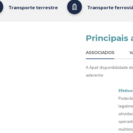
Transporte terrestre
Transporte ferroviá
Principais 
ASSOCIADOS
V
A Apat disponibilidade d
aderente
Efetivo
Poderão
legalme
ativida
operado
multimo