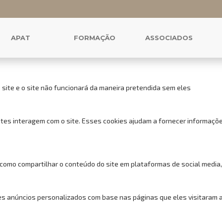
 cookies para este website.
uncionais, para lhe oferecer uma boa experiência de navegação e acess
APAT
FORMAÇÃO
ASSOCIADOS
 site e o site não funcionará da maneira pretendida sem eles
tes interagem com o site. Esses cookies ajudam a fornecer informações
 como compartilhar o conteúdo do site em plataformas de social media,
s anúncios personalizados com base nas páginas que eles visitaram ant