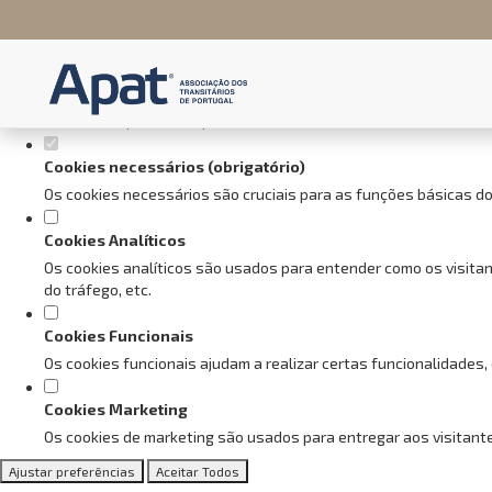
Defina as suas preferências de
Este website utiliza cookies estritamente necessários, analíticos e f
Consulte a nossa
política de privacidade e de Cookies
.
Cookies necessários (obrigatório)
Os cookies necessários são cruciais para as funções básicas do
Cookies Analíticos
Os cookies analíticos são usados para entender como os visitan
do tráfego, etc.
Cookies Funcionais
Os cookies funcionais ajudam a realizar certas funcionalidades,
Cookies Marketing
Os cookies de marketing são usados para entregar aos visitante
Ajustar preferências
Aceitar Todos