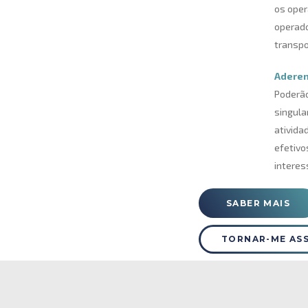
os oper
operado
transpo
Aderen
Poderã
singula
ativida
efetivo
interes
SABER MAIS
TORNAR-ME AS