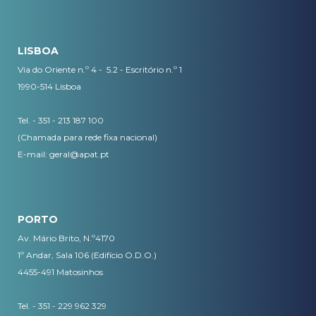
LISBOA
Via do Oriente n.º 4 - 5.2 - Escritório n.º 1
1990-514 Lisboa
Tel. - 351 - 213 187 100
(Chamada para rede fixa nacional)
E-mail:
geral@apat.pt
PORTO
Av. Mário Brito, N.º4170
1º Andar, Sala 106 (Edifício O.D.O.)
4455-491 Matosinhos
Tel. - 351 - 229 962 329