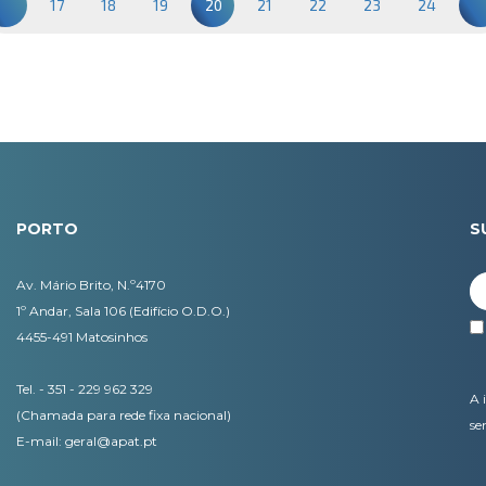
17
18
19
20
21
22
23
24
PORTO
S
Av. Mário Brito, N.º4170
1º Andar, Sala 106 (Edifício O.D.O.)
4455-491 Matosinhos
Tel. - 351 - 229 962 329
A 
(Chamada para rede fixa nacional)
se
E-mail:
geral@apat.pt