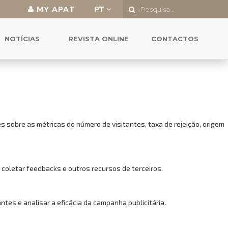
MY APAT
PT
o a todas as funcionalidades.
NOTÍCIAS
REVISTA ONLINE
CONTACTOS
 sobre as métricas do número de visitantes, taxa de rejeição, origem
 coletar feedbacks e outros recursos de terceiros.
es e analisar a eficácia da campanha publicitária.