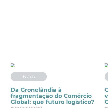
Notícia
Da Gronelândia à
O
fragmentação do Comércio
v
Global: que futuro logístico?
C