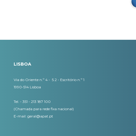
LISBOA
Via do Oriente n.º 4 - 5.2 - Escritório n.º 1
1990-514 Lisboa
Tel. - 351 - 213 187 100
(Chamada para rede fixa nacional)
E-mail:
geral@apat.pt