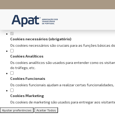
Defina as suas preferências de
Este website utiliza cookies estritamente necessários, analíticos e f
Consulte a nossa
política de privacidade e de Cookies
.
Cookies necessários (obrigatório)
Os cookies necessários são cruciais para as funções básicas do
Cookies Analíticos
Os cookies analíticos são usados para entender como os visitan
do tráfego, etc.
Cookies Funcionais
Os cookies funcionais ajudam a realizar certas funcionalidades,
Cookies Marketing
Os cookies de marketing são usados para entregar aos visitante
Ajustar preferências
Aceitar Todos