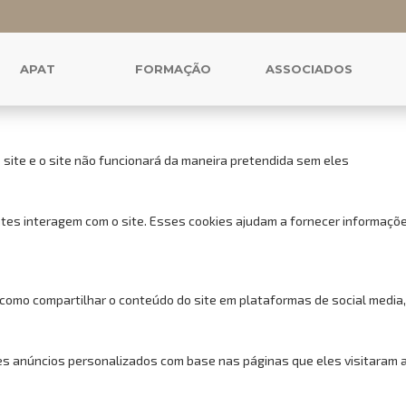
 cookies para este website.
uncionais, para lhe oferecer uma boa experiência de navegação e acess
APAT
FORMAÇÃO
ASSOCIADOS
 site e o site não funcionará da maneira pretendida sem eles
tes interagem com o site. Esses cookies ajudam a fornecer informações
 como compartilhar o conteúdo do site em plataformas de social media,
s anúncios personalizados com base nas páginas que eles visitaram ant