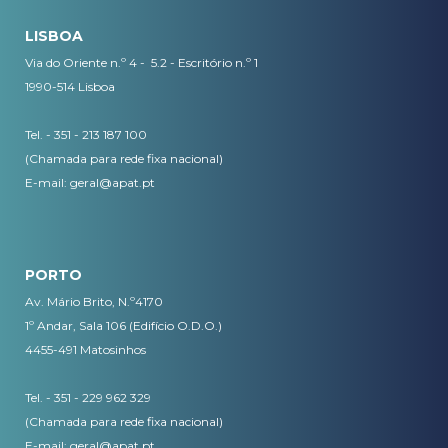
LISBOA
Via do Oriente n.º 4 - 5.2 - Escritório n.º 1
1990-514 Lisboa
Tel. - 351 - 213 187 100
(Chamada para rede fixa nacional)
E-mail:
geral@apat.pt
PORTO
Av. Mário Brito, N.º4170
1º Andar, Sala 106 (Edifício O.D.O.)
4455-491 Matosinhos
Tel. - 351 - 229 962 329
(Chamada para rede fixa nacional)
E-mail:
geral@apat.pt