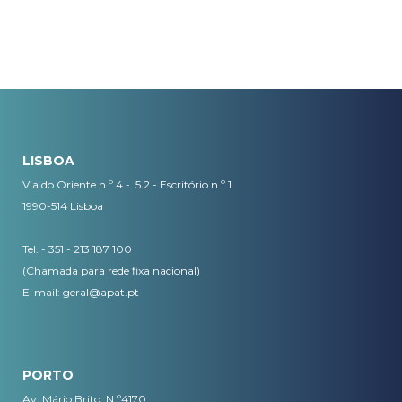
LISBOA
Via do Oriente n.º 4 - 5.2 - Escritório n.º 1
1990-514 Lisboa
Tel. - 351 - 213 187 100
(Chamada para rede fixa nacional)
E-mail:
geral@apat.pt
PORTO
Av. Mário Brito, N.º4170