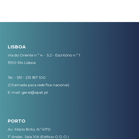
LISBOA
Via do Oriente n.º 4 - 5.2 - Escritório n.º 1
1990-514 Lisboa
Tel. - 351 - 213 187 100
(Chamada para rede fixa nacional)
E-mail:
geral@apat.pt
PORTO
Av. Mário Brito, N.º4170
1º Andar, Sala 106 (Edifício O.D.O.)