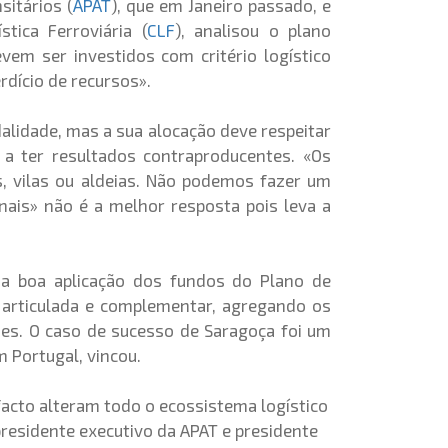
sitários (
APAT
), que em Janeiro passado, e
tica Ferroviária (
CLF
), analisou o plano
em ser investidos com critério logístico
rdício de recursos».
alidade, mas a sua alocação deve respeitar
a ter resultados contraproducentes. «Os
s, vilas ou aldeias. Não podemos fazer um
inais» não é a melhor resposta pois leva a
ma boa aplicação dos fundos do Plano de
 articulada e complementar, agregando os
ões. O caso de sucesso de Saragoça foi um
 Portugal, vincou.
facto alteram todo o ecossistema logístico
presidente executivo da APAT e presidente