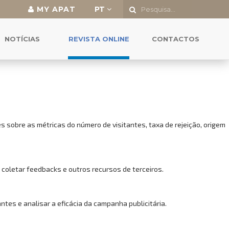
MY APAT
PT
o a todas as funcionalidades.
NOTÍCIAS
REVISTA ONLINE
CONTACTOS
 sobre as métricas do número de visitantes, taxa de rejeição, origem
 coletar feedbacks e outros recursos de terceiros.
es e analisar a eficácia da campanha publicitária.