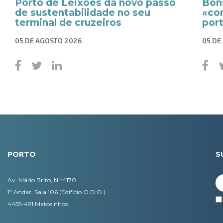
Porto de Leixões dá novo passo
Bon
de sustentabilidade no seu
«co
terminal de cruzeiros
por
05 DE AGOSTO 2026
05 DE
PORTO
S
Av. Mário Brito, N.º4170
1º Andar, Sala 106 (Edifício O.D.O.)
4455-491 Matosinhos