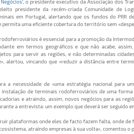
 Negócios'
, o presidente executivo da Associação dos Tran
eleito presidente da recém-criada Comunidade de Logís
minais em Portugal, alertando que os fundos do PRR dev
 permita uma eficiente cobertura do território sem «despe
rodoferroviários é essencial para a promoção da Intermod
ndante em termos geográficos e que não acabe, assim, 
jetos para servir as regiões, e não determinadas cidade
e», alertou, vincando que «reduzir a distância entre term
ara a necessidade de «uma estratégia nacional para u
a instalação de terminais rodoferroviários de uma forma
adorias e atraindo, assim, novos negócios para as regi
rante a entrevista: um exemplo que deverá ser seguido em
ruir plataformas onde eles de facto fazem falta, onde de 
 ecossistema, atraíndo empresas à sua volta», comentou o 