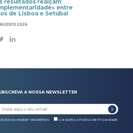
s resultados realçam
mplementaridade» entre
tos de Lisboa e Setúbal
 AGOSTO 2026
UBSCREVA A NOSSA NEWSLETTER
Autorizo receber newsletters.
Li e aceito a
Política de Privacidade
.