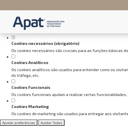
Defina as suas preferências de
Este website utiliza cookies estritamente necessários, analíticos e f
Consulte a nossa
política de privacidade e de Cookies
.
Cookies necessários (obrigatório)
Os cookies necessários são cruciais para as funções básicas do
Cookies Analíticos
Os cookies analíticos são usados para entender como os visitan
do tráfego, etc.
Cookies Funcionais
Os cookies funcionais ajudam a realizar certas funcionalidades,
Cookies Marketing
Os cookies de marketing são usados para entregar aos visitante
Ajustar preferências
Aceitar Todos