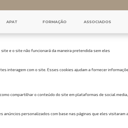
 cookies para este website.
uncionais, para lhe oferecer uma boa experiência de navegação e acess
APAT
FORMAÇÃO
ASSOCIADOS
 site e o site não funcionará da maneira pretendida sem eles
tes interagem com o site. Esses cookies ajudam a fornecer informações
 como compartilhar o conteúdo do site em plataformas de social media,
s anúncios personalizados com base nas páginas que eles visitaram ant